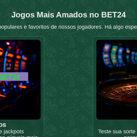
Jogos Mais Amados no BET24
opulares e favoritos de nossos jogadores. Há algo espec
os
e jackpots
Teste sua sorte