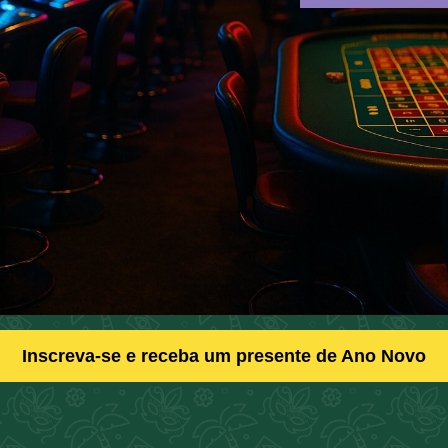
Inscreva-se e receba um presente de Ano Novo