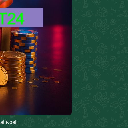
ai Noel!