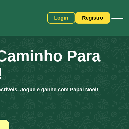
❄
Login
Registro
❄
 Caminho Para
❄
❄
!
❄
críveis. Jogue e ganhe com Papai Noel!