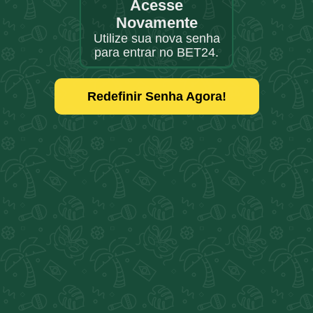
Acesse
Novamente
Utilize sua nova senha
para entrar no BET24.
Redefinir Senha Agora!