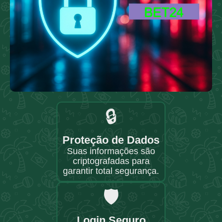
🔒
Proteção de Dados
Suas informações são
criptografadas para
garantir total segurança.
🛡
Login Seguro