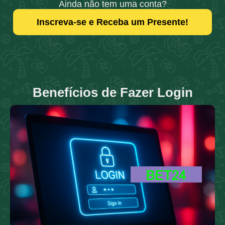
Ainda não tem uma conta?
Inscreva-se e Receba um Presente!
Benefícios de Fazer Login